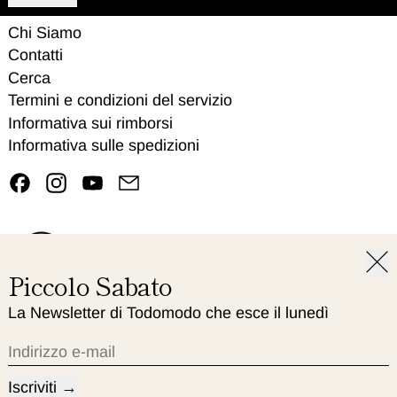
Chi Siamo
Contatti
Cerca
Termini e condizioni del servizio
Informativa sui rimborsi
Informativa sulle spedizioni
Facebook
Instagram
YouTube
Email
Chiu
Piccolo Sabato
La Newsletter di Todomodo che esce il lunedì
© 2026,
Todo Modo
.
Powered by Shopify
Indirizzo e-mail
Lingua
Paese/regione
Italiano
Italia (EUR €)
Iscriviti