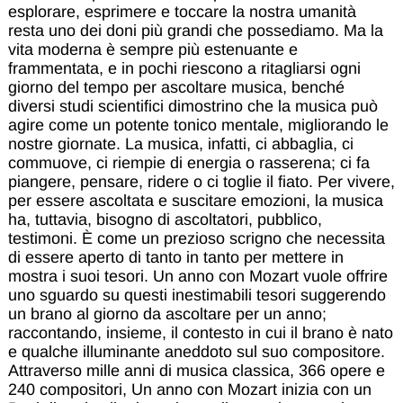
esplorare, esprimere e toccare la nostra umanità
resta uno dei doni più grandi che possediamo. Ma la
vita moderna è sempre più estenuante e
frammentata, e in pochi riescono a ritagliarsi ogni
giorno del tempo per ascoltare musica, benché
diversi studi scientifici dimostrino che la musica può
agire come un potente tonico mentale, migliorando le
nostre giornate. La musica, infatti, ci abbaglia, ci
commuove, ci riempie di energia o rasserena; ci fa
piangere, pensare, ridere o ci toglie il fiato. Per vivere,
per essere ascoltata e suscitare emozioni, la musica
ha, tuttavia, bisogno di ascoltatori, pubblico,
testimoni. È come un prezioso scrigno che necessita
di essere aperto di tanto in tanto per mettere in
mostra i suoi tesori. Un anno con Mozart vuole offrire
uno sguardo su questi inestimabili tesori suggerendo
un brano al giorno da ascoltare per un anno;
raccontando, insieme, il contesto in cui il brano è nato
e qualche illuminante aneddoto sul suo compositore.
Attraverso mille anni di musica classica, 366 opere e
240 compositori, Un anno con Mozart inizia con un